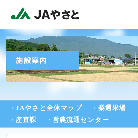
JAやさと全体マップ
梨選果場
産直課
営農流通センター